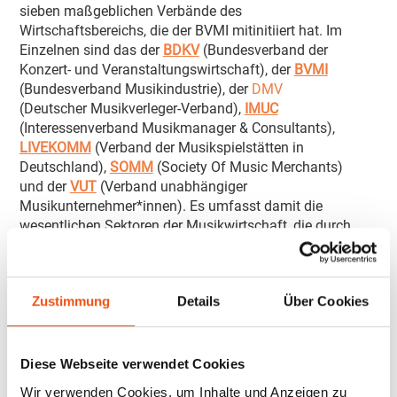
sieben maßgeblichen Verbände des
Wirtschaftsbereichs, die der BVMI mitinitiiert hat. Im
Einzelnen sind das der
BDKV
(Bundesverband der
Konzert- und Veranstaltungswirtschaft), der
BVMI
(Bundesverband Musikindustrie), der
DMV
(Deutscher Musikverleger-Verband),
IMUC
(Interessenverband Musikmanager & Consultants),
LIVEKOMM
(Verband der Musikspielstätten in
Deutschland),
SOMM
(Society Of Music Merchants)
und der
VUT
(Verband unabhängiger
Musikunternehmer*innen). Es umfasst damit die
wesentlichen Sektoren der Musikwirtschaft, die durch
ihre komplexen Wertschöpfungsstrukturen eng
miteinander verzahnt sind. Das Forum versteht sich
als Diskursraum, in dem zentrale Themen der
Zustimmung
Details
Über Cookies
Musikwirtschaft identifiziert und erörtert werden, um
sie an die Politik und die Öffentlichkeit zu
adressieren. Die Kooperation ist getragen von dem
Verständnis, sich auch mit anderen
Diese Webseite verwendet Cookies
Marktteilnehmenden auszutauschen und damit
Wir verwenden Cookies, um Inhalte und Anzeigen zu