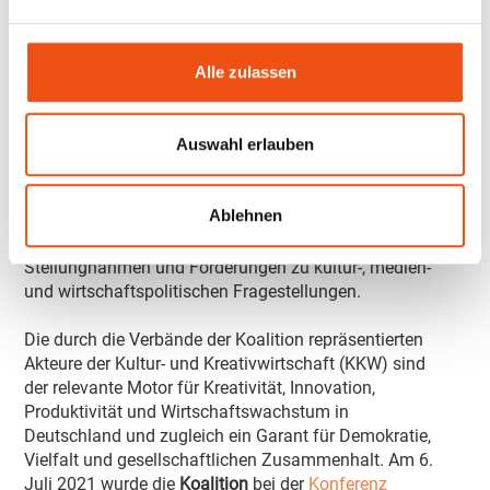
kreativwirtschaftlichen Teilbranchen eng miteinander
zusammen. So gibt es seit 2021 die
Koalition Kultur-
und Kreativwirtschaft in Deutschland (k3d)
als ein
Alle zulassen
offenes Bündnis von führenden
privatwirtschaftlichen Interessen­vertretungen,
ebenfalls maßgeblich mitinitiiert vom BVMI. k3d
Auswahl erlauben
versteht sich als kompetentes Sprachrohr der
Schlüsselbranche für gesellschaftlichen und
ökonomischen Wandel. Als agile Impulsgeberin für
Ablehnen
Politik und Regierung auf Bundes-, Länder- und EU-
Ebene entwickelt sie übergeordnete Positionen,
Stellungnahmen und Forderungen zu kultur-, medien-
und wirtschaftspolitischen Fragestellungen.
Die durch die Verbände der Koalition repräsentierten
Akteure der Kultur- und Kreativwirtschaft (KKW) sind
der relevante Motor für Kreativität, Innovation,
Produktivität und Wirtschaftswachstum in
Deutschland und zugleich ein Garant für Demokratie,
Vielfalt und gesellschaftlichen Zusammenhalt. Am 6.
Juli 2021 wurde die
Koalition
bei der
Konferenz