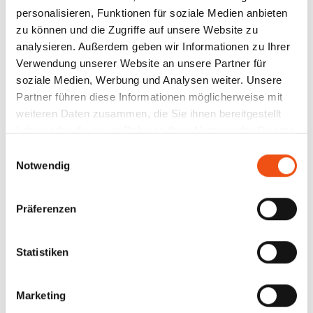
situationsabhängig die Sicht aller
personalisieren, Funktionen für soziale Medien anbieten
Branchenakteur:innen in ihrer Gesamtheit zu
zu können und die Zugriffe auf unsere Website zu
reflektieren. Das Forum versteht sich nicht als
analysieren. Außerdem geben wir Informationen zu Ihrer
Dachverband der Branche. Vielmehr werden
Verwendung unserer Website an unsere Partner für
gemeinsame Themen gemeinschaftlich nach außen
getragen, wobei jeder Verband dabei vorrangig die
soziale Medien, Werbung und Analysen weiter. Unsere
Interessen seiner Mitglieder vertritt und für diese
Partner führen diese Informationen möglicherweise mit
spricht. Das Forum Musikwirtschaft ist dem
weiteren Daten zusammen, die Sie ihnen bereitgestellt
kulturellen und sozialen Wert der Musik in der
haben oder die sie im Rahmen Ihrer Nutzung der Dienste
Gesellschaft verpflichtet ebenso wie der Gestaltung
gesammelt haben.
Einwilligungsauswahl
der Branche nach den Grundsätzen ökonomischer
Notwendig
und ökologischer Nachhaltigkeit.
Präferenzen
KOALITION DER
KREATIVWIRTSCHAFT
Statistiken
Ebenso wie die musikwirtschaftlichen Teilbereiche
Marketing
arbeiten auch die Verbände der