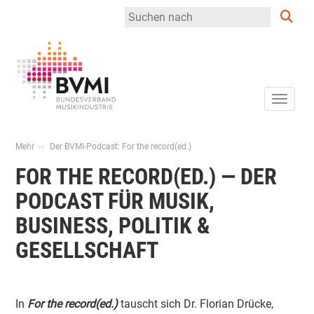
Toggle
Mehr
Der BVMI-Podcast: For the record(ed.)
FOR THE RECORD(ED.) — DER
PODCAST FÜR MUSIK,
BUSINESS, POLITIK &
GESELLSCHAFT
In
For the record(ed.)
tauscht sich Dr. Florian Drücke,