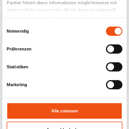
Partner führen diese Informationen möglicherweise mit
weiteren Daten zusammen, die Sie ihnen bereitgestellt
Weitere Episoden
haben oder die sie im Rahmen Ihrer Nutzung der Dienste
gesammelt haben.
Einwilligungsauswahl
Notwendig
Präferenzen
Statistiken
Marketing
Alle zulassen