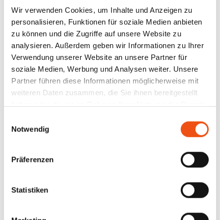
Wir verwenden Cookies, um Inhalte und Anzeigen zu
personalisieren, Funktionen für soziale Medien anbieten
zu können und die Zugriffe auf unsere Website zu
analysieren. Außerdem geben wir Informationen zu Ihrer
Verwendung unserer Website an unsere Partner für
soziale Medien, Werbung und Analysen weiter. Unsere
Partner führen diese Informationen möglicherweise mit
weiteren Daten zusammen, die Sie ihnen bereitgestellt
30.04.2024
OUT NOW:
haben oder die sie im Rahmen Ihrer Nutzung der Dienste
gesammelt haben.
Einwilligungsauswahl
„MUSIKINDUSTRIE IN
Notwendig
ZAHLEN 2023"
Präferenzen
BVMI-JAHRBUCH AB SOFORT
ABRUFBAR ALS KOSTENFREIES E-
PAPER
Statistiken
Berlin, 30. April 2024 – Die neue Ausgabe des