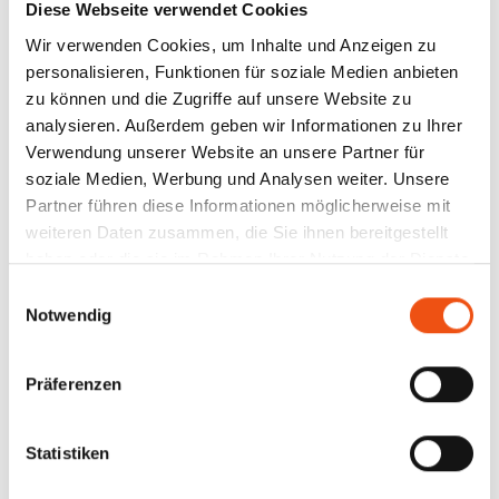
Rahmenverträge
Diese Webseite verwendet Cookies
Wir verwenden Cookies, um Inhalte und Anzeigen zu
personalisieren, Funktionen für soziale Medien anbieten
ANTRAG AUF
zu können und die Zugriffe auf unsere Website zu
analysieren. Außerdem geben wir Informationen zu Ihrer
MITGLIEDSCHAFT
Verwendung unserer Website an unsere Partner für
soziale Medien, Werbung und Analysen weiter. Unsere
Die Mitgliederstruktur ist unterteilt in ordentliche,
Partner führen diese Informationen möglicherweise mit
außerordentliche, korporative und Fördermitglieder
weiteren Daten zusammen, die Sie ihnen bereitgestellt
sowie Schnuppermitglieder.
haben oder die sie im Rahmen Ihrer Nutzung der Dienste
gesammelt haben.
Einwilligungsauswahl
Die Jahresgebühr für eine außerordentliche
Notwendig
Mitgliedschaft beträgt derzeit 744 Euro zzgl. 19 %
MwSt. Hinzu kommt eine einmalige
Aufnahmegebühr in Höhe von 651 Euro zzgl. 19 %
Präferenzen
MwSt. Sofern die Schnuppermitgliedschaft nach
zwölf Monaten nicht aktiv gekündigt wird, wird sie
automatisch zu einer normalen außerordentlichen
Statistiken
Mitgliedschaft.