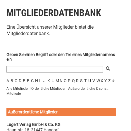
MITGLIEDERDATENBANK
Eine Übersicht unserer Mitglieder bietet die
Mitgliederdatenbank.
Geben Sie einen Begriff oder den Teil eines Mitgliedernamens
ein
A
B
C
D
E
F
G
H
I
J
K
L
M
N
O
P
Q
R
S
T
U
V
W
X
Y
Z
#
|
|
Alle Mitglieder
Ordentliche Mitglieder
Außerordentliche & sonst.
Mitglieder
Außerordentliche Mitglieder
Lugert Verlag GmbH & Co. KG
Hauptstr. 18, 21447 Handorf