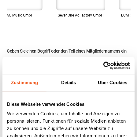
EAG Music GmbH
SevenOne AdFactory GmbH
ECM Record
Geben Sie einen Begriff oder den Teil eines Mitgliedernamens ein
A
B
C
D
E
F
G
H
I
J
K
L
M
N
O
P
Q
R
S
T
U
V
W
X
Y
Z
#
|
|
Alle Mitglieder
Ordentliche Mitglieder
Außerordentliche & sonst.
Zustimmung
Details
Über Cookies
Mitglieder
Diese Webseite verwendet Cookies
Außerordentliche Mitglieder
Wir verwenden Cookies, um Inhalte und Anzeigen zu
A 45 music GmbH
personalisieren, Funktionen für soziale Medien anbieten
Lerchenweg 5, 35764 Sinn
zu können und die Zugriffe auf unsere Website zu
analysieren. Außerdem geben wir Informationen zu Ihrer